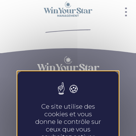
Panneau de gestion des cookies
HEAD OFFICE
Ce site utilise des
cookies et vous
20 rue Aristide Briand
53200 CHATEAU-GONTIER
donne le contrôle sur
SUR MAYENNE
ceux que vous
FRANCE