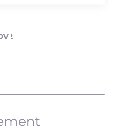
DV !
nement