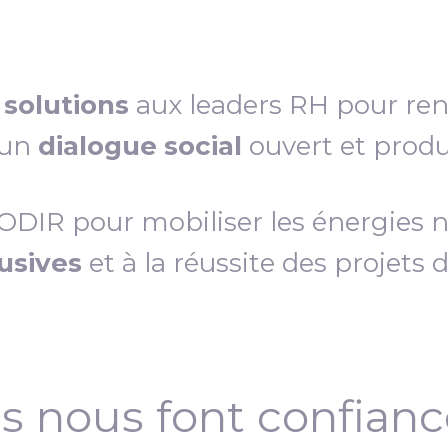
s
solutions
aux leaders RH pour re
 un
dialogue social
ouvert et produc
IR pour mobiliser les énergies néc
lusives
et à la réussite des projets 
ls nous font confian