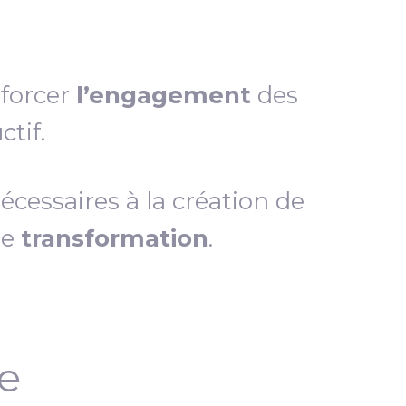
nforcer
l’engagement
des
tif.
essaires à la création de
de
transformation
.
ce