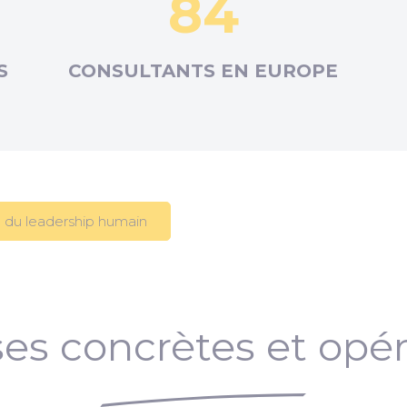
84
S
CONSULTANTS EN
EUROPE
 du leadership humain
es concrètes et opér