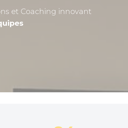
ons et Coaching
innovant
quipes