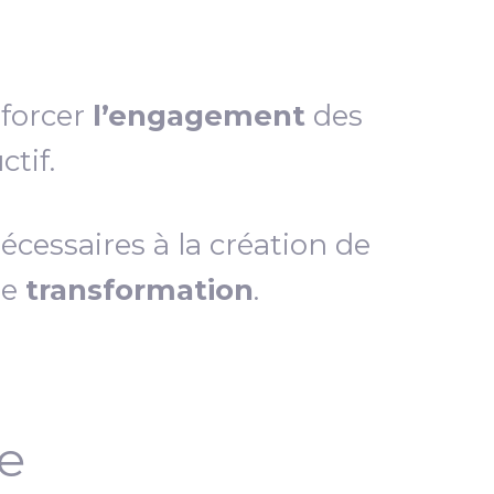
nforcer
l’engagement
des
tif.
essaires à la création de
de
transformation
.
ce