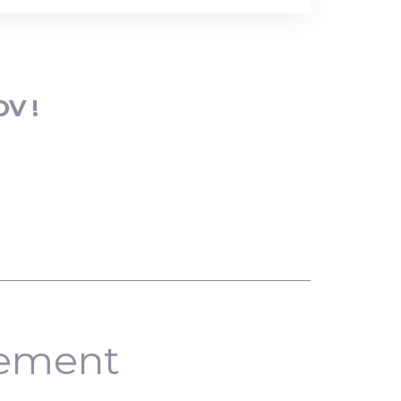
DV !
nement