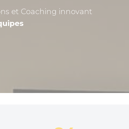
ons et Coaching
innovant
quipes