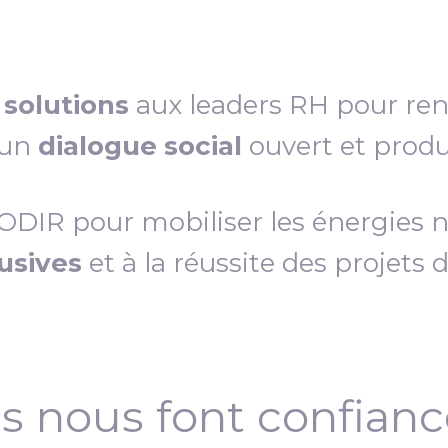
s
solutions
aux leaders RH pour re
 un
dialogue social
ouvert et produc
IR pour mobiliser les énergies néc
lusives
et à la réussite des projets 
ls nous font confian