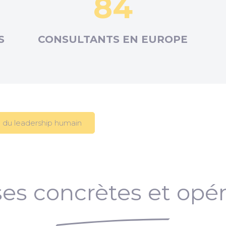
84
S
CONSULTANTS EN
EUROPE
 du leadership humain
es concrètes et opér