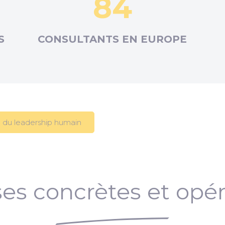
84
S
CONSULTANTS EN
EUROPE
 du leadership humain
es concrètes et opér