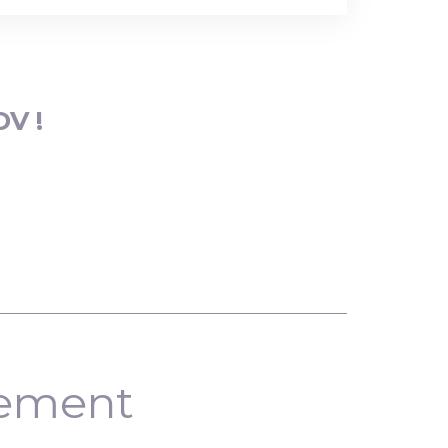
DV !
nement