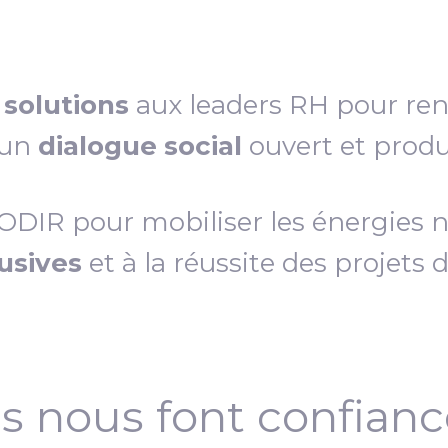
s
solutions
aux leaders RH pour re
 un
dialogue social
ouvert et produc
IR pour mobiliser les énergies néc
lusives
et à la réussite des projets 
ls nous font confian