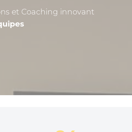
ons et Coaching
innovant
quipes