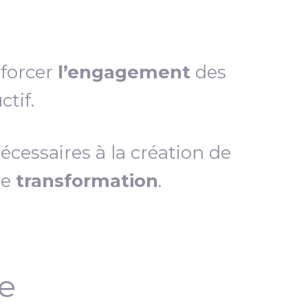
nforcer
l’engagement
des
tif.
essaires à la création de
de
transformation
.
ce