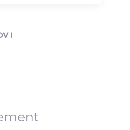
DV !
nement