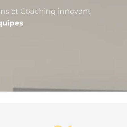
ons et Coaching
innovant
quipes