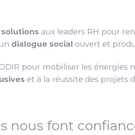
s
solutions
aux leaders RH pour re
 un
dialogue social
ouvert et produc
IR pour mobiliser les énergies néc
lusives
et à la réussite des projets 
ls nous font confian