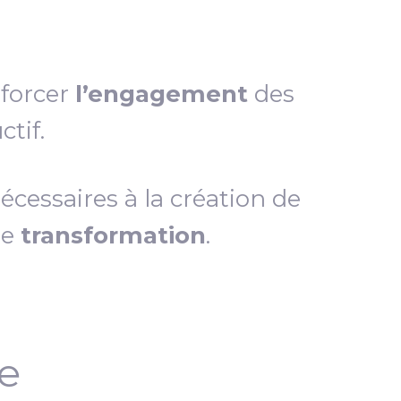
nforcer
l’engagement
des
tif.
essaires à la création de
de
transformation
.
ce