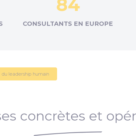
84
S
CONSULTANTS EN
EUROPE
 du leadership humain
es concrètes et opér