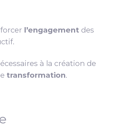
nforcer
l’engagement
des
tif.
essaires à la création de
de
transformation
.
ce