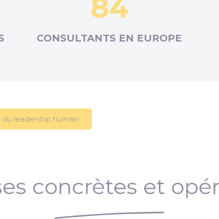
84
S
CONSULTANTS EN
EUROPE
 du leadership humain
es concrètes et opér