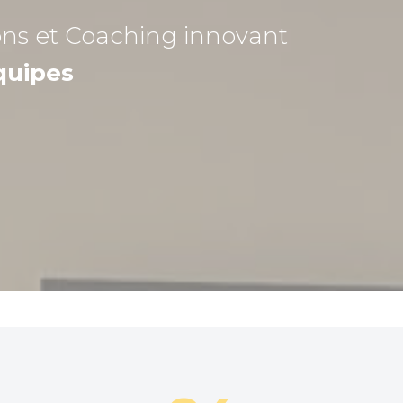
ons et Coaching
innovant
quipes