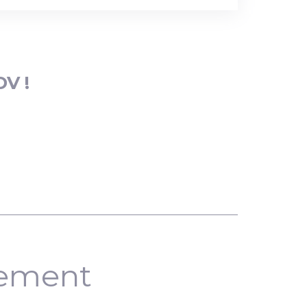
DV !
nement