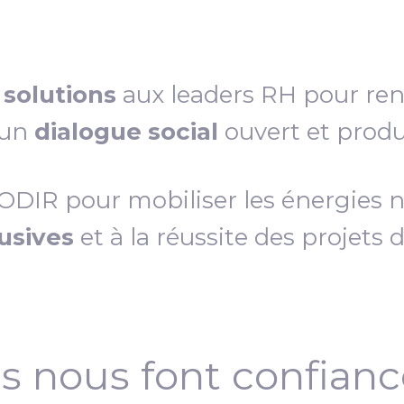
s
solutions
aux leaders RH pour re
 un
dialogue social
ouvert et produc
IR pour mobiliser les énergies néc
lusives
et à la réussite des projets 
ls nous font confian