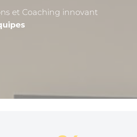
ons et Coaching
innovant
quipes