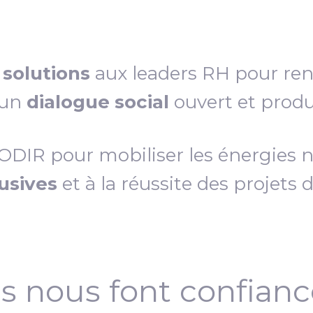
s
solutions
aux leaders RH pour re
 un
dialogue social
ouvert et produc
IR pour mobiliser les énergies néc
lusives
et à la réussite des projets 
ls nous font confian