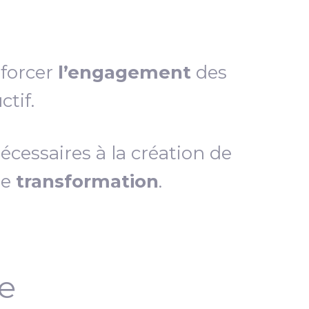
nforcer
l’engagement
des
tif.
essaires à la création de
de
transformation
.
ce