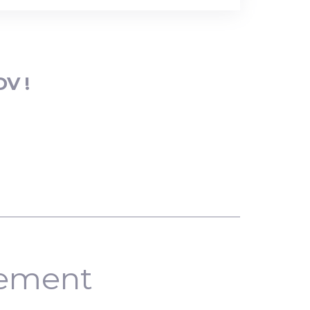
DV !
nement