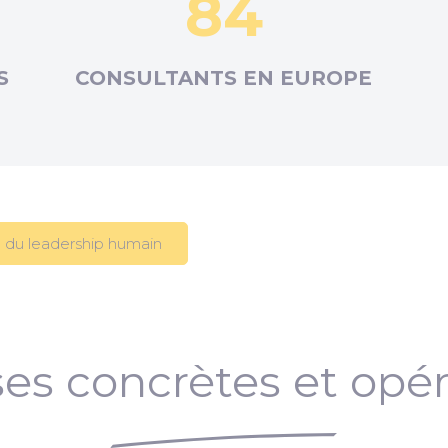
84
S
CONSULTANTS EN
EUROPE
 du leadership humain
es concrètes et opér