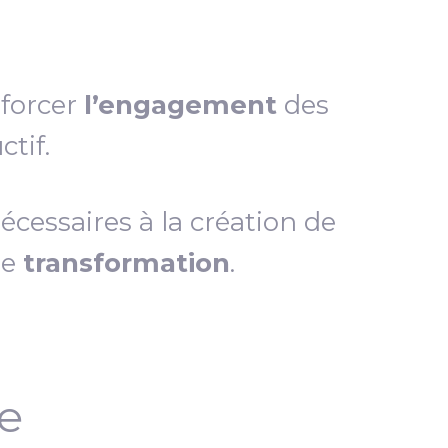
nforcer
l’engagement
des
tif.
essaires à la création de
de
transformation
.
ce