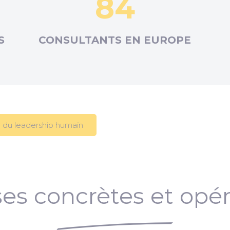
84
S
CONSULTANTS EN
EUROPE
 du leadership humain
es concrètes et opér