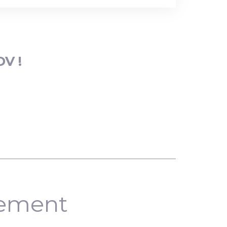
DV !
nement