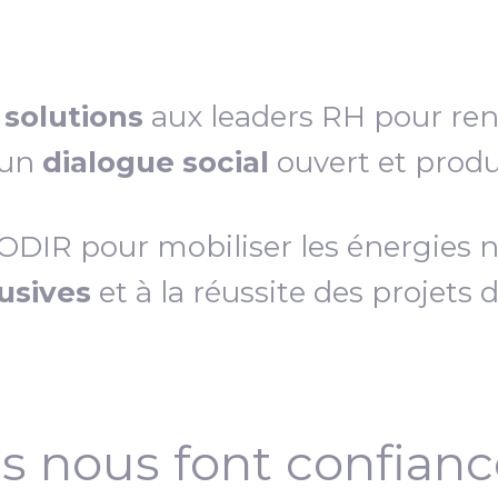
s
solutions
aux leaders RH pour re
 un
dialogue social
ouvert et produc
IR pour mobiliser les énergies néc
lusives
et à la réussite des projets 
ls nous font confian