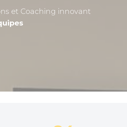
ons et Coaching
innovant
quipes