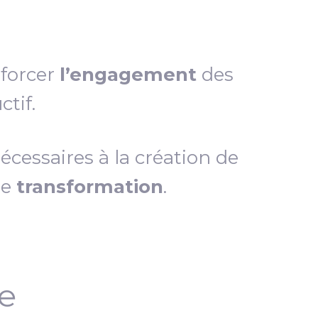
nforcer
l’engagement
des
tif.
essaires à la création de
de
transformation
.
ce