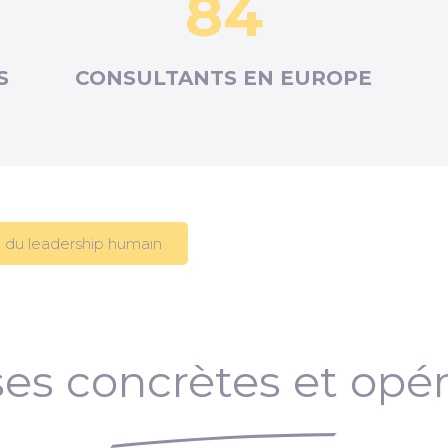
84
S
CONSULTANTS EN
EUROPE
 du leadership humain
es concrètes et opér