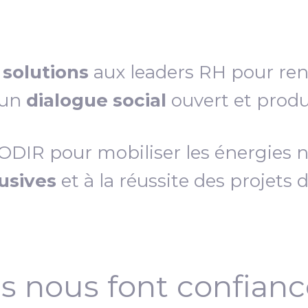
s
solutions
aux leaders RH pour re
 un
dialogue social
ouvert et produc
IR pour mobiliser les énergies néc
lusives
et à la réussite des projets 
ls nous font confian