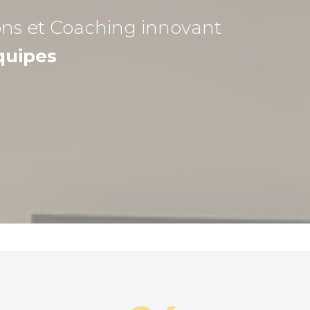
ons et Coaching
innovant
quipes