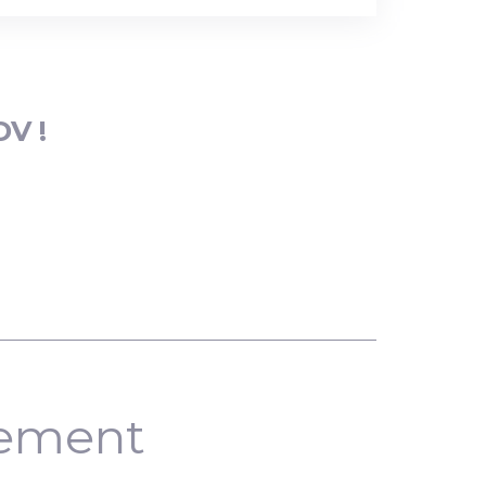
DV !
nement