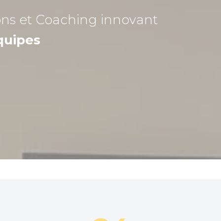
ons et Coaching
innovant
quipes