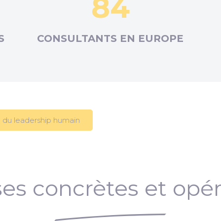
84
S
CONSULTANTS EN
EUROPE
 du leadership humain
es concrètes et opér