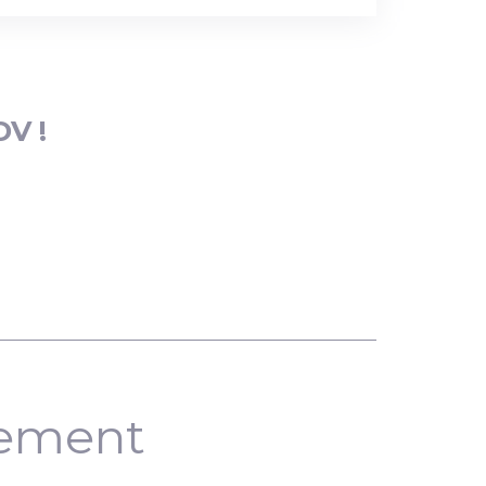
DV !
nement