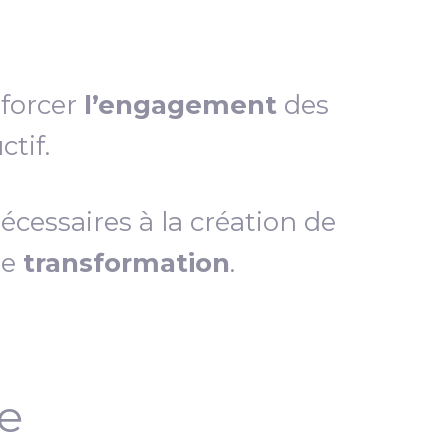
nforcer
l’engagement
des
tif.
essaires à la création de
de
transformation
.
ce