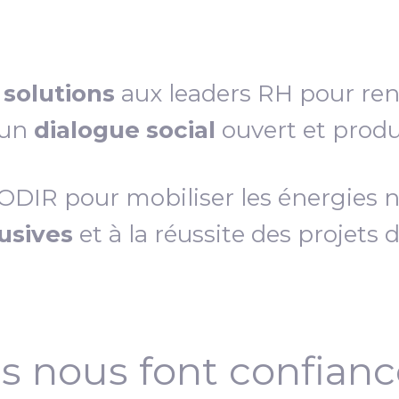
s
solutions
aux leaders RH pour re
 un
dialogue social
ouvert et produc
IR pour mobiliser les énergies néc
lusives
et à la réussite des projets 
ls nous font confian