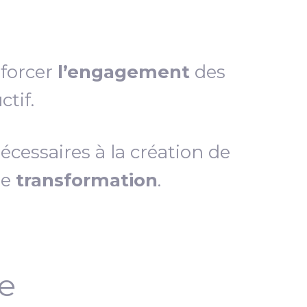
nforcer
l’engagement
des
tif.
essaires à la création de
de
transformation
.
ce