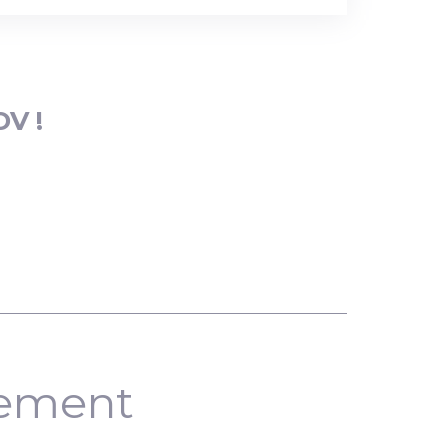
DV !
nement