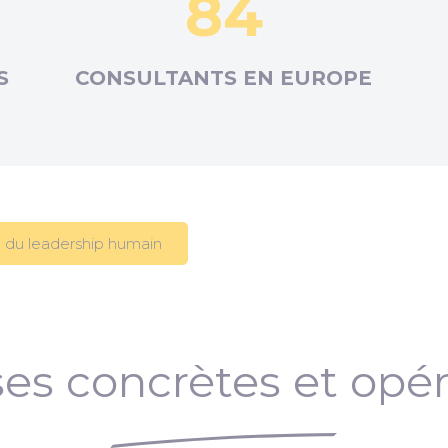
84
S
CONSULTANTS EN
EUROPE
 du leadership humain
es concrètes et opér