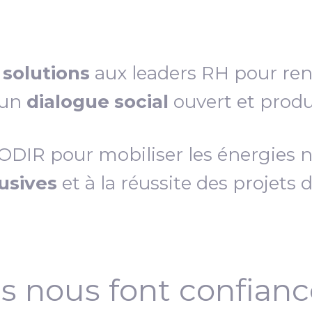
s
solutions
aux leaders RH pour re
 un
dialogue social
ouvert et produc
IR pour mobiliser les énergies néc
lusives
et à la réussite des projets 
ls nous font confian