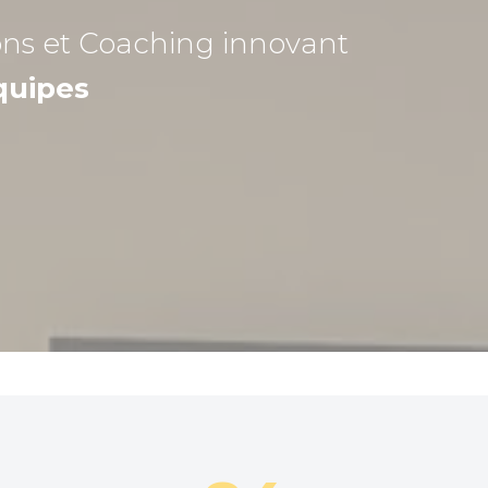
ons et Coaching
innovant
quipes