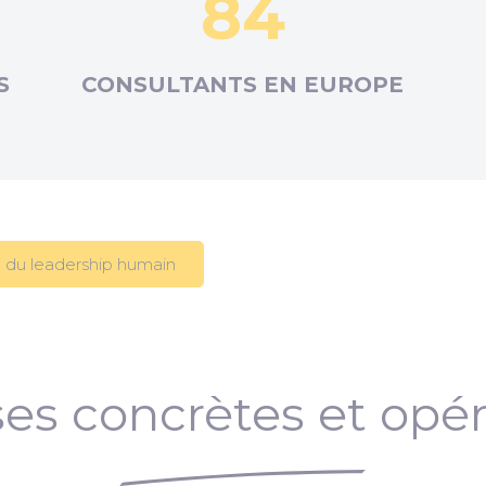
84
S
CONSULTANTS EN
EUROPE
 du leadership humain
es concrètes et opér