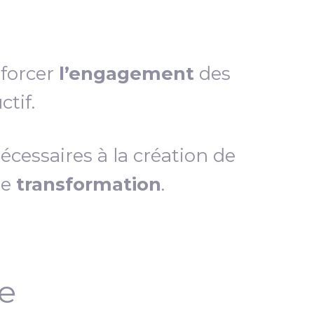
nforcer
l’engagement
des
tif.
essaires à la création de
de
transformation
.
ce