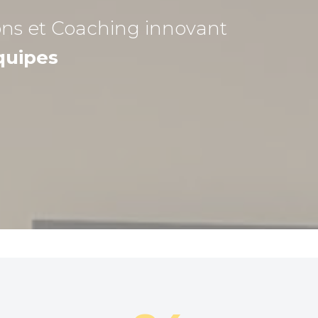
ons et Coaching
innovant
quipes