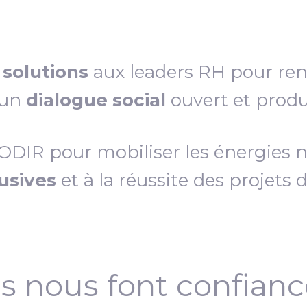
s
solutions
aux leaders RH pour re
 un
dialogue social
ouvert et produc
IR pour mobiliser les énergies néc
lusives
et à la réussite des projets 
ls nous font confian