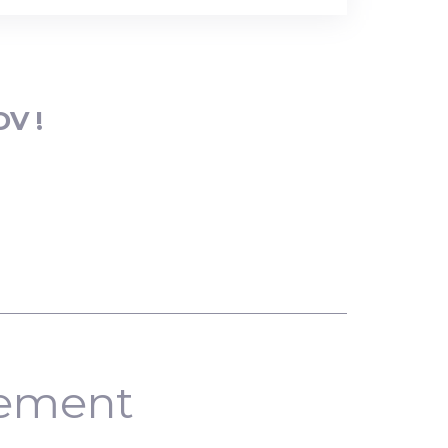
DV !
nement