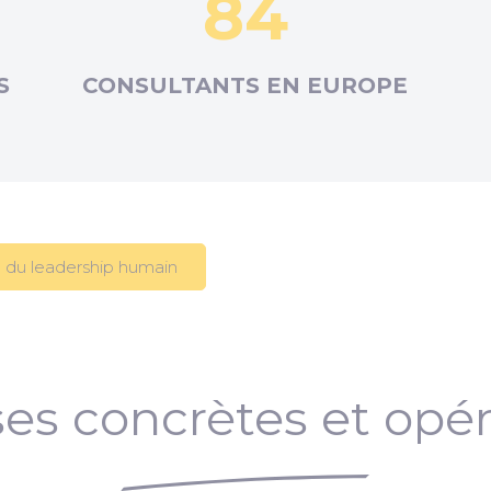
84
S
CONSULTANTS EN
EUROPE
 du leadership humain
es concrètes et opér