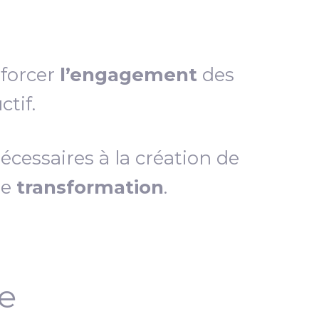
nforcer
l’engagement
des
tif.
essaires à la création de
de
transformation
.
ce