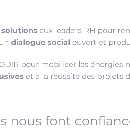
s
solutions
aux leaders RH pour re
 un
dialogue social
ouvert et produc
IR pour mobiliser les énergies néc
lusives
et à la réussite des projets 
ls nous font confian