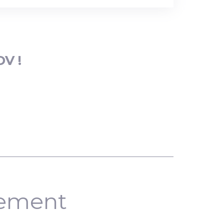
DV !
nement