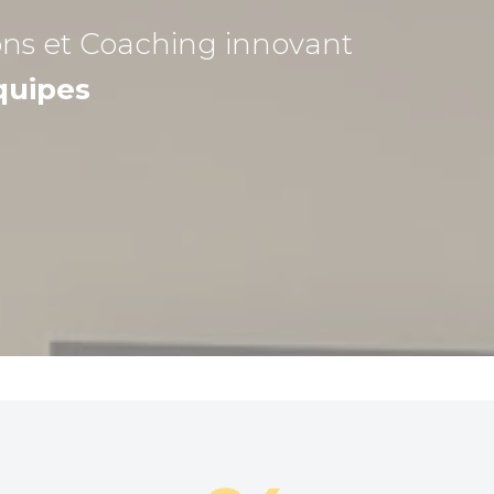
ons et Coaching
innovant
quipes