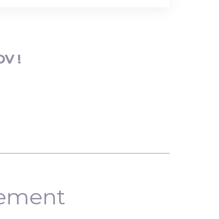
DV !
nement