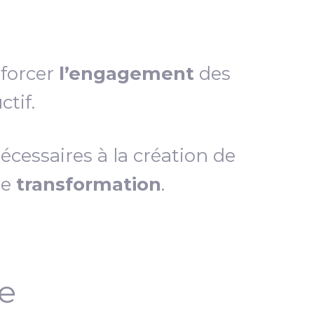
nforcer
l’engagement
des
tif.
essaires à la création de
de
transformation
.
ce