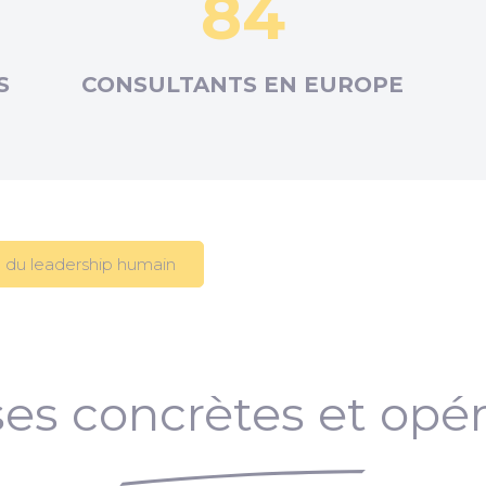
84
S
CONSULTANTS EN
EUROPE
 du leadership humain
es concrètes et opér