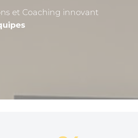
ons et Coaching
innovant
quipes