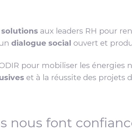
s
solutions
aux leaders RH pour re
 un
dialogue social
ouvert et produc
IR pour mobiliser les énergies néc
lusives
et à la réussite des projets 
ls nous font confian