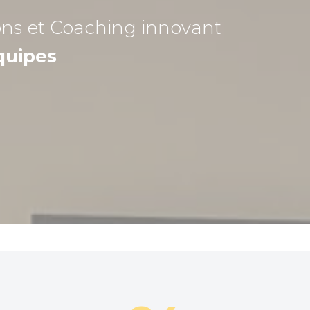
ons et Coaching
innovant
quipes