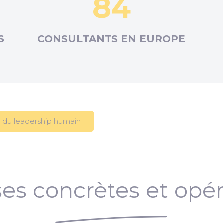
84
S
CONSULTANTS EN
EUROPE
 du leadership humain
es concrètes et opér