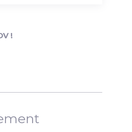
DV !
nement