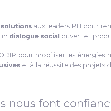
s
solutions
aux leaders RH pour re
 un
dialogue social
ouvert et produc
IR pour mobiliser les énergies néc
lusives
et à la réussite des projets 
ls nous font confian