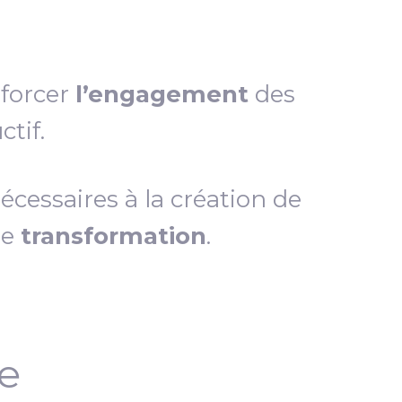
nforcer
l’engagement
des
tif.
essaires à la création de
de
transformation
.
ce