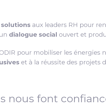
s
solutions
aux leaders RH pour re
 un
dialogue social
ouvert et produc
IR pour mobiliser les énergies néc
lusives
et à la réussite des projets 
ls nous font confian