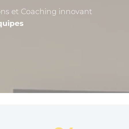
ons et Coaching
innovant
quipes