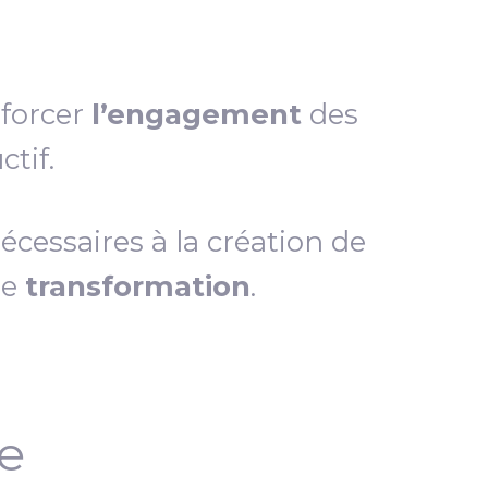
nforcer
l’engagement
des
tif.
essaires à la création de
de
transformation
.
ce