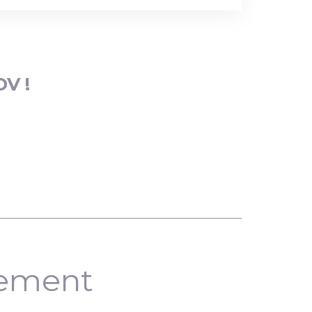
DV !
nement