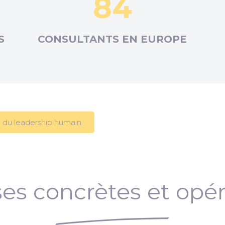
84
S
CONSULTANTS EN
EUROPE
 du leadership humain
es concrètes et opér