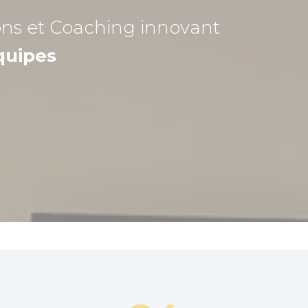
ons et Coaching
innovant
quipes