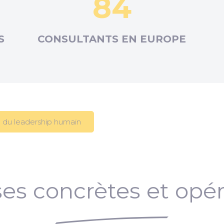
84
S
CONSULTANTS EN
EUROPE
 du leadership humain
es concrètes et opér