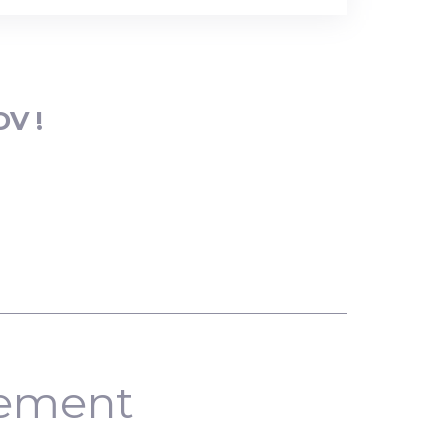
DV !
nement