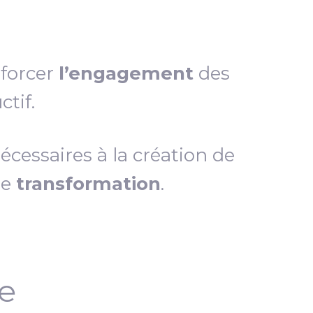
nforcer
l’engagement
des
tif.
essaires à la création de
de
transformation
.
ce