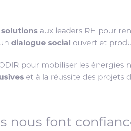
s
solutions
aux leaders RH pour re
 un
dialogue social
ouvert et produc
IR pour mobiliser les énergies néc
lusives
et à la réussite des projets 
ls nous font confian