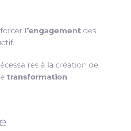
nforcer
l’engagement
des
tif.
essaires à la création de
de
transformation
.
ce