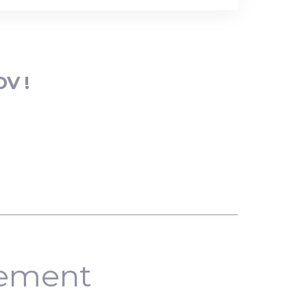
DV !
nement