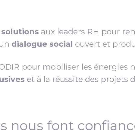
s
solutions
aux leaders RH pour re
 un
dialogue social
ouvert et produc
IR pour mobiliser les énergies néc
lusives
et à la réussite des projets 
ls nous font confian