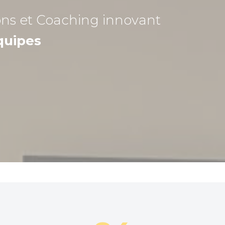
ons et Coaching
innovant
quipes