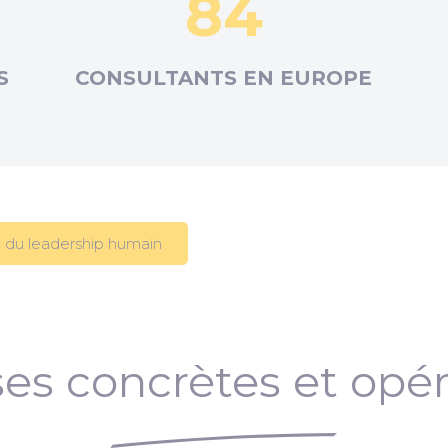
84
S
CONSULTANTS EN
EUROPE
 du leadership humain
es concrètes et opér