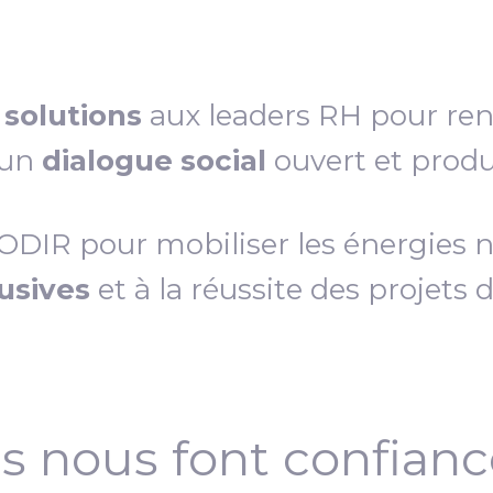
s
solutions
aux leaders RH pour re
 un
dialogue social
ouvert et produc
IR pour mobiliser les énergies néc
lusives
et à la réussite des projets 
ls nous font confian