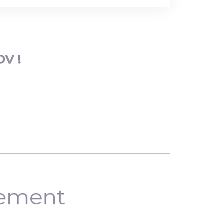
DV !
nement