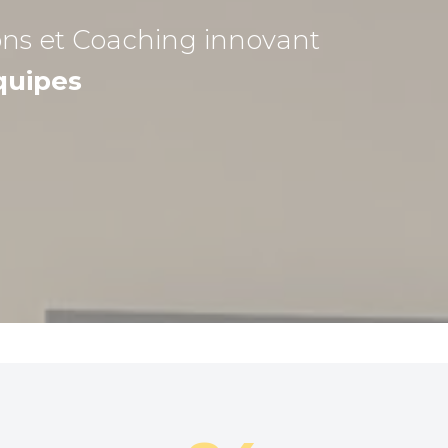
ons et Coaching
innovant
quipes