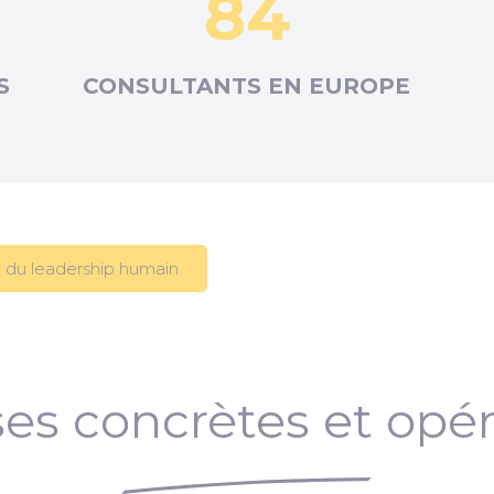
84
S
CONSULTANTS EN
EUROPE
 du leadership humain
es concrètes et opér