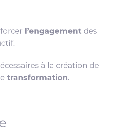
nforcer
l’engagement
des
tif.
essaires à la création de
de
transformation
.
ce