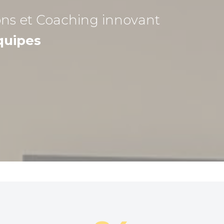
ons et Coaching
innovant
quipes