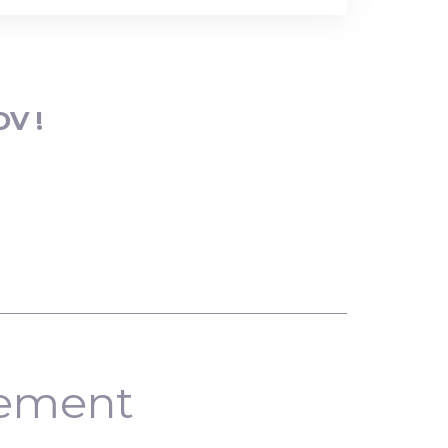
DV !
nement