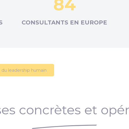
84
S
CONSULTANTS EN
EUROPE
 du leadership humain
es concrètes et opér