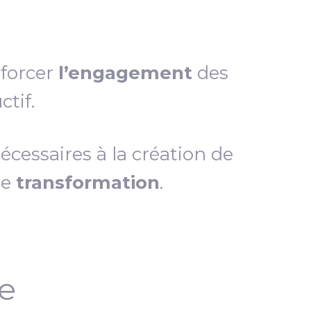
nforcer
l’engagement
des
tif.
essaires à la création de
de
transformation
.
ce