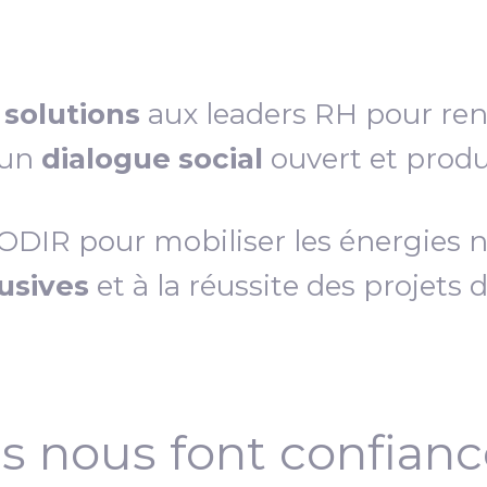
s
solutions
aux leaders RH pour re
 un
dialogue social
ouvert et produc
IR pour mobiliser les énergies néc
lusives
et à la réussite des projets 
ls nous font confian