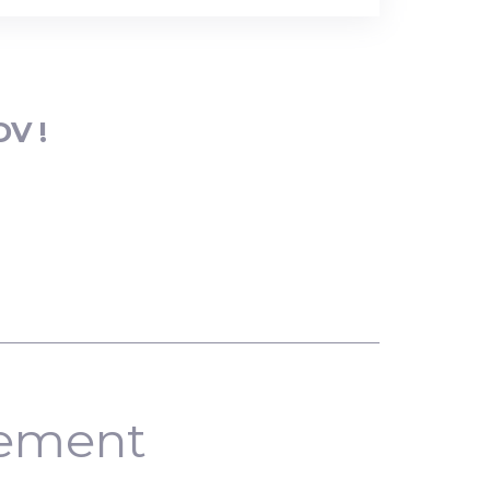
DV !
nement