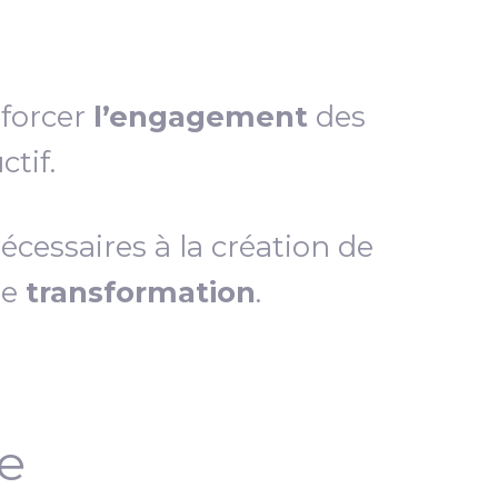
nforcer
l’engagement
des
tif.
essaires à la création de
de
transformation
.
ce