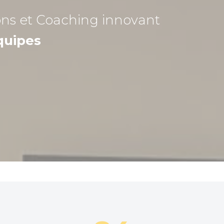
ons et Coaching
innovant
quipes