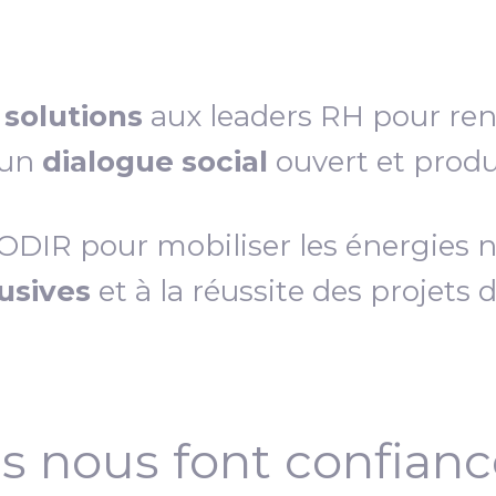
s
solutions
aux leaders RH pour re
 un
dialogue social
ouvert et produc
IR pour mobiliser les énergies néc
lusives
et à la réussite des projets 
ls nous font confian