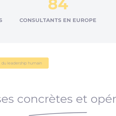
84
S
CONSULTANTS EN
EUROPE
 du leadership humain
es concrètes et opér