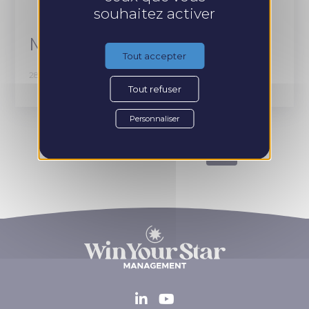
souhaitez activer
Marine Friou – Allégorie
Tout accepter
28 JUIN 2023
Tout refuser
Personnaliser
1
2
3
Préc