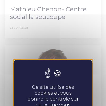
Mathieu Chenon- Centre
social la soucoupe
28 JUIN 2023
Ce site utilise des
cookies et vous
donne le contrôle sur
ceux que vous