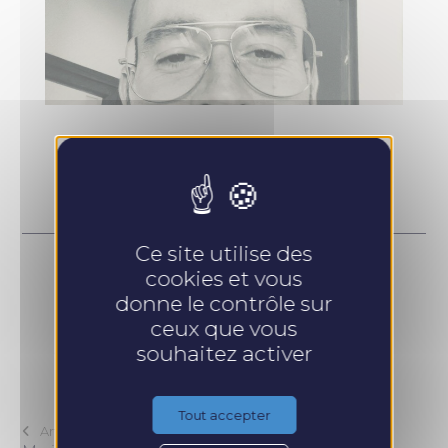
Ce site utilise des
cookies et vous
Lire plus d'articles :
donne le contrôle sur
ceux que vous
souhaitez activer
CET ARTICLE VOUS A PLU ? PARTAGEZ-LE :
Tout accepter
Article Préc.