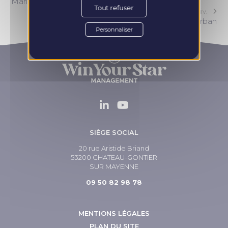
Marine Friou – Allégorie
Tout refuser
Article Suiv.
Barbara – Éathlétisation bas urban
Personnaliser
SIÈGE SOCIAL
20 rue Aristide Briand
53200 CHATEAU-GONTIER
SUR MAYENNE
09 50 82 98 78
MENTIONS LÉGALES
PLAN DU SITE