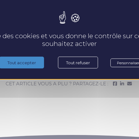
se des cookies et vous donne le contrôle sur
souhaitez activer
Lire plus d'articles :
Tout accepter
Tout refuser
Personnalise
CET ARTICLE VOUS A PLU ? PARTAGEZ-LE :