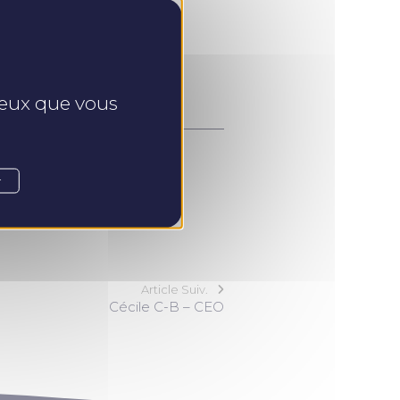
 ceux que vous
r
Article Suiv.
Cécile C-B – CEO