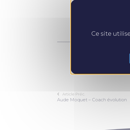
Partager :
Ce site utili
Article Préc.
Aude Moquet – Coach évolution