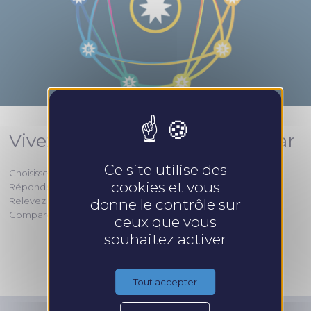
Vivez l’expérience Win Your Star
Ce site utilise des
Choisissez une partie de jeu
cookies et vous
Répondez aux
9 questions
Relevez les
mots choisis
donne le contrôle sur
Comparez les mots à
l’Ennéagramme
Win Your Star
ceux que vous
souhaitez activer
Vous avez déja joué ? Cliquez ici
Tout accepter