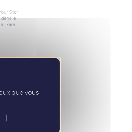
 dans le
La Loire
 ceux que vous
r