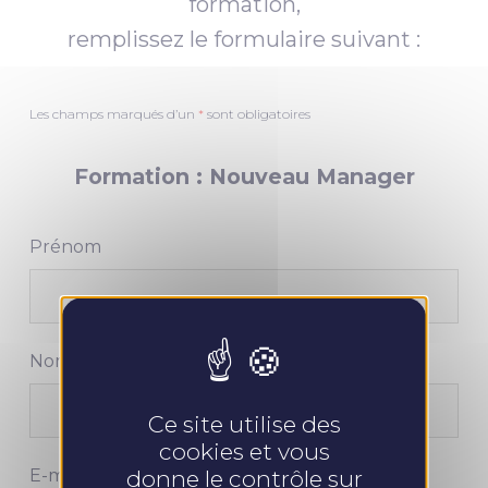
formation,
remplissez le formulaire suivant :
Les champs marqués d’un
*
sont obligatoires
Formation : Nouveau Manager
Prénom
Nom
Ce site utilise des
cookies et vous
E-mail
donne le contrôle sur